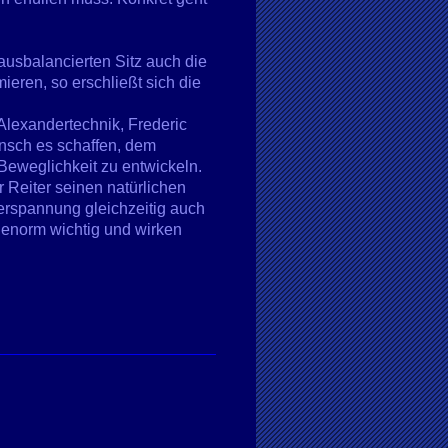
ausbalancierten Sitz auch die
eren, so erschließt sich die
Alexandertechnik, Frederic
nsch es schaffen, dem
weglichkeit zu entwickeln.
r Reiter seinen natürlichen
erspannung gleichzeitig auch
 enorm wichtig und wirken