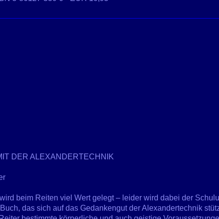
MIT DER ALEXANDERTECHNIK
er
ird beim Reiten viel Wert gelegt – leider wird dabei der Schul
uch, das sich auf das Gedankengut der Alexandertechnik stützt,
 Reiter bestimmte körperliche und auch geistige Voraussetzunge