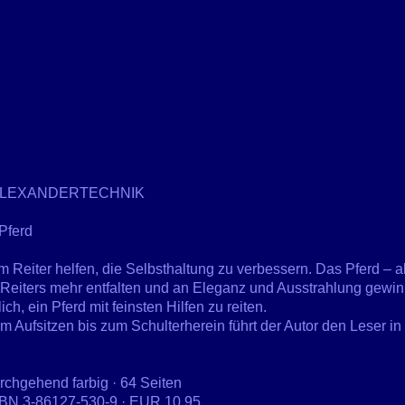
 ALEXANDERTECHNIK
Pferd
 Reiter helfen, die Selbsthaltung zu verbessern. Das Pferd – a
es Reiters mehr entfalten und an Eleganz und Ausstrahlung gewi
h, ein Pferd mit feinsten Hilfen zu reiten.
om Aufsitzen bis zum Schulterherein führt der Autor den Leser i
urchgehend farbig · 64 Seiten
SBN 3-86127-530-9 · EUR 10,95