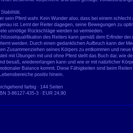
tabilität.
er sein Pferd wahr. Kein Wunder also, dass bei einem schlecht 
au ist. Lernt der Reiter dagegen, seine Bewegungen zu optimi
Viele unnötige Rückschläge werden so vermieden.
chlüsselqualifikation des Reiters kann gemäß dem Erfinder der 
erlernt werden. Durch einen gedanklichen Aufbruch kann der Me
ken Zusammenziehen seines Körpers zu entkommen und neue Be
eil mit Übungen mit und ohne Pferd stellt das Buch dar, wie de
nd besaß, wiedererlangen kann und wie er mit natürlicher Körp
motionaler Balance kommt. Diese Fähigkeiten sind beim Reiten
Lebensbereiche positiv hinein.
rchgehend farbig · 144 Seiten
SBN 3-86127-435-3 · EUR 24,90