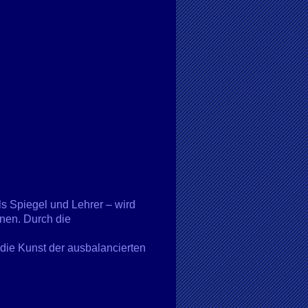
ls Spiegel und Lehrer – wird
nnen. Durch die
n die Kunst der ausbalancierten