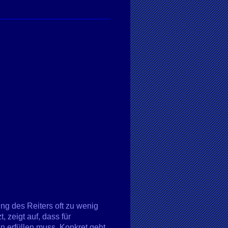
ung des Reiters oft zu wenig
 zeigt auf, dass für
n erfüllen muss. Konkret geht